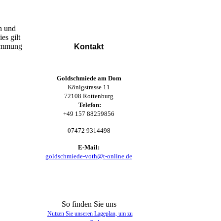
n und
es gilt
immung
Kontakt
Goldschmiede am Dom
Königstrasse 11
72108 Rottenburg
Telefon:
+49 157 88259856
07472 9314498
E-Mail:
goldschmiede-voth@t-online.de
So finden Sie uns
Nutzen Sie unseren La­ge­plan, um zu